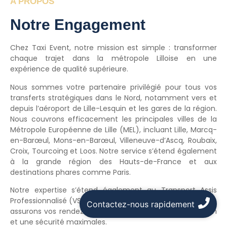
A PROPOS
Notre Engagement
Chez Taxi Event, notre mission est simple : transformer
chaque trajet dans la métropole Lilloise en une
expérience de qualité supérieure.
Nous sommes votre partenaire privilégié pour tous vos
transferts stratégiques dans le Nord, notamment vers et
depuis l’aéroport de Lille-Lesquin et les gares de la région.
Nous couvrons efficacement les principales villes de la
Métropole Européenne de Lille (MEL), incluant Lille, Marcq-
en-Barœul, Mons-en-Barœul, Villeneuve-d’Ascq, Roubaix,
Croix, Tourcoing et Loos. Notre service s’étend également
à la grande région des Hauts-de-France et aux
destinations phares comme Paris.
Notre expertise s’étend également au Transport Assis
Professionnalisé (VSL). Agréés par la Sécurité Sociale, nous
Contactez-nous rapidement
assurons vos rendez-vous médicaux avec une discrétion
et une sécurité maximales.