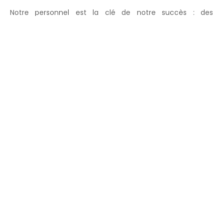
Notre personnel est la clé de notre succès : des
chauffeurs rigoureusement sélectionnés pour leur
professionnalisme et leur conduite irréprochable.
CHIFFRES CLÉS