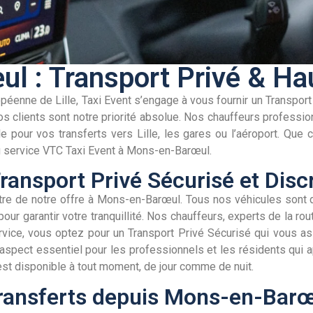
ul : Transport Privé & H
enne de Lille, Taxi Event s’engage à vous fournir un Transport 
s clients sont notre priorité absolue. Nos chauffeurs professio
e pour vos transferts vers Lille, les gares ou l’aéroport. Que 
 du service VTC Taxi Event à Mons-en-Barœul.
ransport Privé Sécurisé et Dis
ntre de notre offre à Mons-en-Barœul. Tous nos véhicules sont
ur garantir votre tranquillité. Nos chauffeurs, experts de la rou
ervice, vous optez pour un Transport Privé Sécurisé qui vous ass
 aspect essentiel pour les professionnels et les résidents qui a
st disponible à tout moment, de jour comme de nuit.
Transferts depuis Mons-en-Barœul