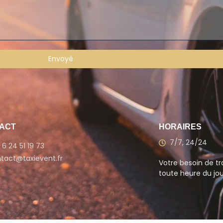
Envoyé
ACT
HORAIRES
7/7, 24/24
 6 24 51 19 73
tact@taxievent.fr
Votre besoin de tra
toute heure du jour