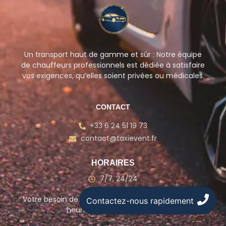
Un transport haut de gamme et sûr : Notre équipe
de chauffeurs professionnels est dédiée à satisfaire
vos exigences, qu’elles soient privées ou médicales.
CONTACT
+33 6 24 51 19 73
contact@taxievent.fr
HORAIRES
7/7, 24/24
Votre besoin de transport est notre priorité, à toute
Contactez-nous rapidement
heure du jour et de la nuit.